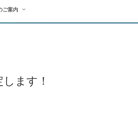
のご案内
！
定します！