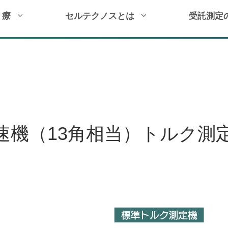
 療
セルテクノスとは
受託測定
角相当）トルク測定します
速機（13角相当）トルク測