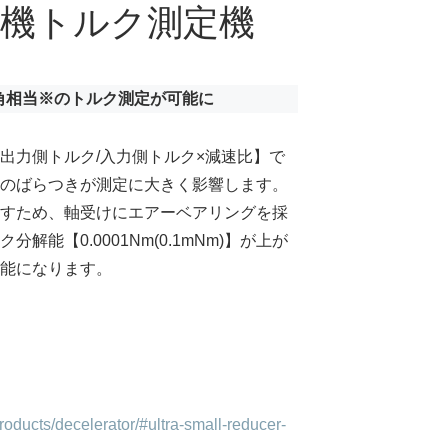
速機トルク測定機
角相当※のトルク測定が可能に
出力側トルク/入力側トルク×減速比】で
のばらつきが測定に大きく影響します。
すため、軸受けにエアーベアリングを採
能【0.0001Nm(0.1mNm)】が上が
能になります。
products/decelerator/#ultra-small-reducer-